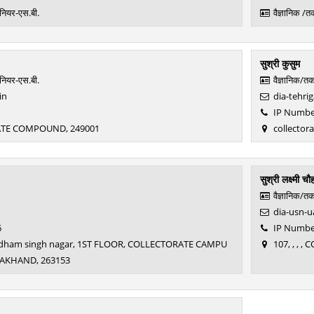
ीनियर-एस.बी.
वैज्ञानिक /
सुश्री कुसुम
ीनियर-एस.बी.
वैज्ञानिक/त
in
dia-tehrig
1
IP Number
ATE COMPOUND, 249001
collectora
सुश्री लक्ष्मी चौ
वैज्ञानिक/त
dia-usn-ua
6
IP Number
r udham singh nagar, 1ST FLOOR, COLLECTORATE CAMPU
107, , ,
RAKHAND, 263153