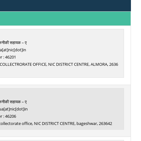
तकनीकी सहायक – ए
[at]nic[dot]in
 : 46201
COLLECTRORATE OFFICE, NIC DISTRICT CENTRE, ALMORA, 2636
तकनीकी सहायक – ए
a[at]nic[dot]in
 : 46206
 collectorate office, NIC DISTRICT CENTRE, bageshwar, 263642