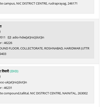
ate campus, NIC DISTRICT CENTRE, rudraprayag, 246171
वत
ी
9511
adio-hdw[at]nic[dot]in
 : 46226
GROUND FLOOR, COLLECTORATE, ROSHNABAD, HARIDWAR (UTTR
9403
र तिवारी
(DIO)
ी
sc-uk[at]nic[dot]in
 : 46231
ate compound,tallital, NIC DISTRICT CENTRE, NAINITAL, 263002