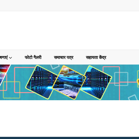
षणाएं
फोटो गैलरी
समाचार पत्र
सहायता केंद्र