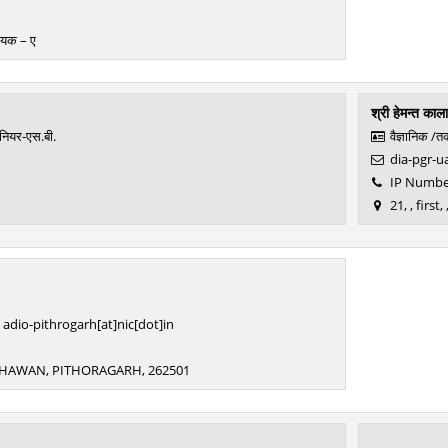
ायक – ए
श्री हेमन्त काला
ीनियर-एस.बी.
वैज्ञानिक /
dia-pgr-ua
IP Number
21, , first
adio-pithrogarh[at]nic[dot]in
1
 BHAWAN, PITHORAGARH, 262501