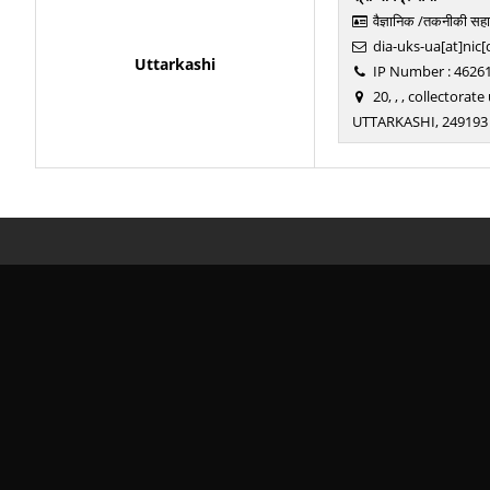
वैज्ञानिक /तकनीकी सह
dia-uks-ua[at]nic[
Uttarkashi
IP Number : 4626
20, , , collectora
UTTARKASHI, 249193