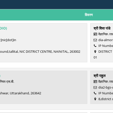
विवरण
DIO)
श्री शिवा पांडे
वैज्ञानिक /
]nic[dot]in
dia-almora
1
IP Number
ound,tallital, NIC DISTRICT CENTRE, NAINITAL, 263002
DISTRICT 
01
)
श्री राहुल
ीनियर-एस.बी.
वैज्ञानिक /
dia2-bgs-u
shwar, Uttarakhand, 263642
IP Number
8,district