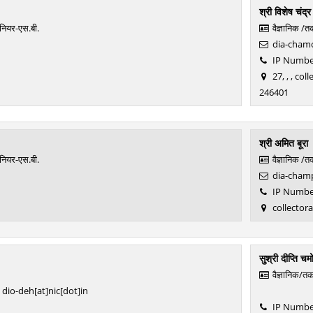
श्री विशेष चंद्र
ीनियर-एस.बी.
वैज्ञानिक /
dia-chamol
IP Number
27, , , co
246401
श्री अमित बूरा
ीनियर-एस.बी.
वैज्ञानिक /
dia-champ
IP Number
collector
सुश्री दीप्ति चम
वैज्ञानिक/त
dio-deh[at]nic[dot]in
1
IP Number