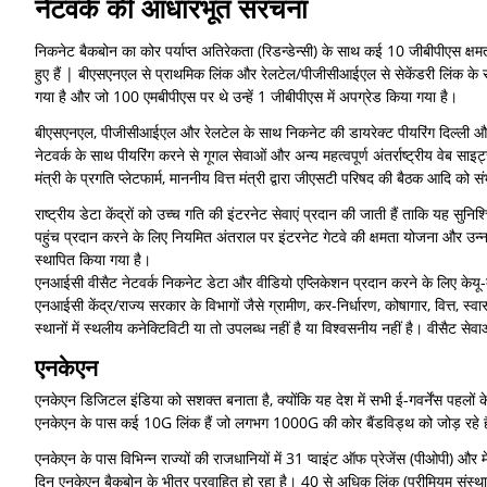
नेटवर्क की आधारभूत संरचना
निकनेट बैकबोन का कोर पर्याप्त अतिरेकता (रिडन्डेन्सी) के साथ कई 10 जीबीपीएस क्ष
हुए हैं | बीएसएनएल से प्राथमिक लिंक और रेलटेल/पीजीसीआईएल से सेकेंडरी लिंक के स
गया है और जो 100 एमबीपीएस पर थे उन्हें 1 जीबीपीएस में अपग्रेड किया गया है।
बीएसएनएल, पीजीसीआईएल और रेलटेल के साथ निकनेट की डायरेक्ट पीयरिंग दिल्ली और हैद
नेटवर्क के साथ पीयरिंग करने से गूगल सेवाओं और अन्य महत्वपूर्ण अंतर्राष्ट्रीय वेब साइट्
मंत्री के प्रगति प्लेटफार्म, माननीय वित्त मंत्री द्वारा जीएसटी परिषद की बैठक आदि को सं
राष्ट्रीय डेटा केंद्रों को उच्च गति की इंटरनेट सेवाएं प्रदान की जाती हैं ताकि यह स
पहुंच प्रदान करने के लिए नियमित अंतराल पर इंटरनेट गेटवे की क्षमता योजना और उन्नय
स्थापित किया गया है।
एनआईसी वीसैट नेटवर्क निकनेट डेटा और वीडियो एप्लिकेशन प्रदान करने के लिए केयू-ब
एनआईसी केंद्र/राज्य सरकार के विभागों जैसे ग्रामीण, कर-निर्धारण, कोषागार, वित्त, स्
स्थानों में स्थलीय कनेक्टिविटी या तो उपलब्ध नहीं है या विश्वसनीय नहीं है। वीसैट
एनकेएन
एनकेएन डिजिटल इंडिया को सशक्त बनाता है, क्योंकि यह देश में सभी ई-गवर्नेंस पहलों क
एनकेएन के पास कई 10G लिंक हैं जो लगभग 1000G की कोर बैंडविड्थ को जोड़ रहे हैं, अन
एनकेएन के पास विभिन्न राज्यों की राजधानियों में 31 प्वाइंट ऑफ प्रेजेंस (पीओपी) 
दिन एनकेएन बैकबोन के भीतर प्रवाहित हो रहा है। 40 से अधिक लिंक (प्रीमियम संस्थान,