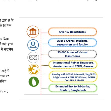
ै जो 2018 के
के विभिन्न
रेड किया
ी गई; इनमें
ं राष्ट्रीय
े एनआईसी
्लाउड पर
 अधिक
रियाणा,