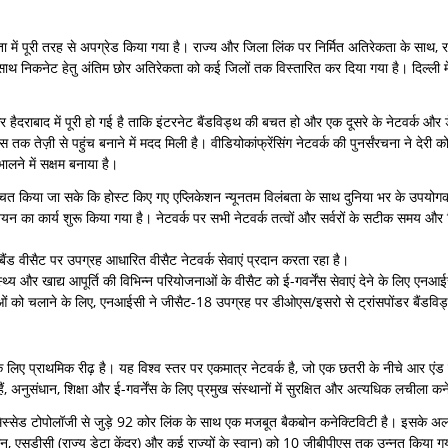
मता में पूरी तरह से अपग्रेड किया गया है। राज्य और जिला लिंक पर निर्मित अतिरेकता के सा
ाथ निकनेट हेतु अंतिम छोर अतिरेकता को कई जिलों तक विस्तारित कर दिया गया है। दिल्ली मे
राबाद में पूरी हो गई है ताकि इंटरनेट बैंडविड्थ की बचत हो और एक दूसरे के नेटवर्क और ड
स तक तेज़ी से पहुंच बनाने में मदद मिली है। वीडियोकांफ्रेंसिंग नेटवर्क की पुनर्संरचना ने देरी 
भालने में सक्षम बनाया है।
ुनिश्चित किया जा सके कि होस्ट किए गए एप्लिकेशन न्यूनतम विलंबता के साथ दुनिया भर के उपयोगक
न का कार्य शुरू किया गया है। नेटवर्क पर सभी नेटवर्क तत्वों और सर्वरों के सटीक समय और स
ैंड वीसैट पर उपग्रह आधारित वीसैट नेटवर्क सेवाएं प्रदान करता रहा है।
वास्थ्य और खाद्य आपूर्ति की विभिन्न परियोजनाओं के वीसैट को ई-गवर्नेंस सेवाएं देने के लिए 
 सेवाओं को चलाने के लिए, एनआईसी ने जीसैट-18 उपग्रह पर डीओएस/इसरो से ट्रांसपोंडर बैंडवि
े लिए प्राथमिक रीढ़ है। यह विश्व स्तर पर एकमात्र नेटवर्क है, जो एक छतरी के नीचे आर एंड ई
ुसंधान, शिक्षा और ई-गवर्नेंस के लिए प्रमुख संस्थानों में सुरक्षित और अत्यधिक लचीला कनेक
और मेस्सेड टोपोलॉजी से जुड़े 92 कोर लिंक के साथ एक मजबूत बैकबोन कनेक्टिविटी है। इसके अ
 एसडीसी (राज्य डेटा केंद्र) और कई राज्यों के स्वान) को 10 जीबीपीएस तक उन्नत किया गया ह